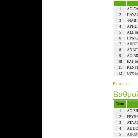
1
ΑΟ Ξ
2
ΠΑΥΛ
3
ΦΙΛΙ
4
ΑΡΗΣ
5
ΑΣΠΙ
6
ΗΡΑΚ
7
ΑΠΟΞ
8
ΑΝΑΓ
9
ΑΟ ΒΙ
10
ΕΛΠΙΔ
11
ΚΕΝΤ
12
ΟΡΦΕ
Εκτύπωση
Βαθμολ
Team
1
ΑΟ Σ
2
ΕΡΥΘΡ
3
ΑΤΛΑ
4
ΑΕ Π
5
ΑΠΟΛ