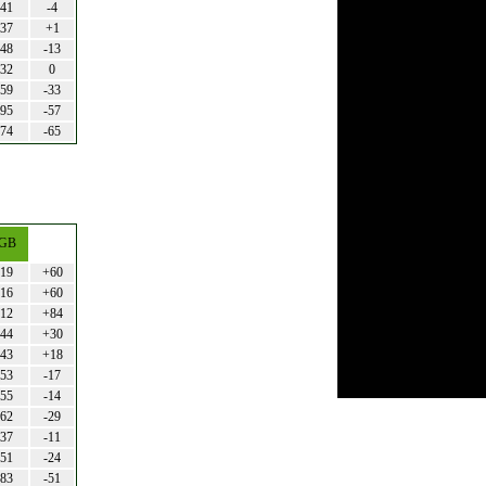
41
-4
37
+1
48
-13
32
0
59
-33
95
-57
74
-65
GB
19
+60
16
+60
12
+84
44
+30
43
+18
53
-17
55
-14
62
-29
37
-11
51
-24
83
-51