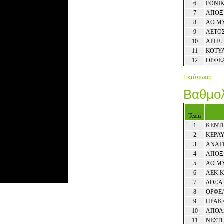
6
ΕΘΝΙ
7
ΑΠΟΞ
8
ΑΟ Μ
9
ΑΕΤΟ
10
ΑΡΗΣ 
11
ΚΟΤΥ
12
ΟΡΦΕ
Εκτύπωση
Βαθμολ
Team
1
ΚΕΝΤ
2
ΚΕΡΑ
3
ΑΝΑΓ
4
ΑΠΟΞ
5
ΑΟ Μ
6
ΑΕΚ 
7
ΔΟΞΑ
8
ΟΡΦΕ
9
ΗΡΑΚ
10
ΑΠΟΛ
11
ΝΕΣΤ