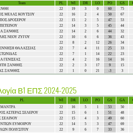
Team
PL
WI
DR
LO
PO
GS
ΑΝΘΗ
22
19
3
0
60
75
ΟΣ ΜΕΛΑΣ ΚΟΥΤΣΟΥ
22
16
2
4
50
67
ΠΠΟΣ ΔΡΟΣΕΡΟΥ
22
15
2
5
47
53
 ΠΕΤΕΙΝΟΥ
22
14
3
5
45
44
ΔΑ ΞΑΝΘΗΣ
22
14
2
6
44
32
ΛΗΣ ΝΕΟΥ ΖΥΓΟΥ
22
10
6
6
36
43
22
8
2
12
26
34
ΕΝΝΗΣΗ ΘΑΛΑΣΣΙΑΣ
22
7
4
11
25
33
ΣΤΩΝΙΔΑΣ
22
7
1
14
22
23
Α ΓΕΝΙΣΕΑΣ
22
4
2
16
14
16
ΗΤΗ ΞΑΝΘΗΣ
22
2
3
17
9
15
ΑΣ ΞΑΝΘΗΣ
22
1
0
21
-3
3
ογία Β1 ΕΠΣ 2024-2025
PL
WI
DR
LO
PO
GS
GA
ΗΜΑΝΤΡΑ
22
16
5
1
53
50
ΟΣ ΑΣΤΕΡΑΣ ΣΕΛΕΡΟΥ
22
15
6
1
51
48
Σ ΣΕΛΙΝΟΥ
22
15
4
3
49
60
ΟΝΤΙΩΝ ΕΥΜΟΙΡΟΥ
22
14
5
3
47
69
ΛΩΝ ΠΟΛΥΣΙΤΟΥ
22
9
6
7
33
36