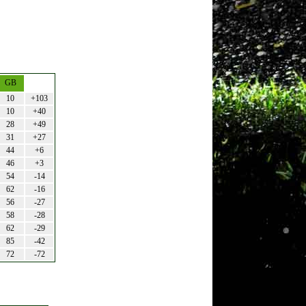
GB
10
+103
10
+40
28
+49
31
+27
44
+6
46
+3
54
-14
62
-16
56
-27
58
-28
62
-29
85
-42
72
-72