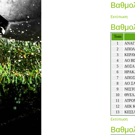
Βαθμολ
Εκτύπωση
Βαθμολ
Team
1
ΑΝΑΓ
2
ΑΠΟΛ
3
ΚΕΡΑ
4
ΑΟ ΒΙ
5
ΔΟΞΑ
6
ΗΡΑΚ
7
ΑΠΟΞ
8
ΑΟ Ξ
9
ΝΕΣΤ
10
ΘΥΕΛ
11
ΑΤΡΟ
12
ΑΕΚ 
13
ΚΕΣΣ
Εκτύπωση
Βαθμολ