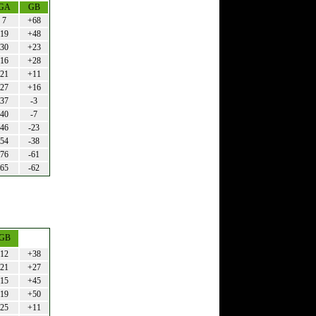
GA
GB
7
+68
19
+48
30
+23
16
+28
21
+11
27
+16
37
-3
40
-7
46
-23
54
-38
76
-61
65
-62
GB
12
+38
21
+27
15
+45
19
+50
25
+11