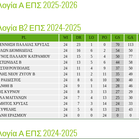
ογία Α ΕΠΣ 2025-2026
ογία Β2 ΕΠΣ 2024-2025
PL
WI
DR
LO
PO
GS
GA
ΕΝΝΗΣΗ ΠΑΛΑΙΑΣ ΧΡΥΣΑΣ
24
23
1
0
70
113
ΛΩΝ ΔΙΟΜΗΔΕΙΑΣ
24
16
6
2
54
50
ΥΝΟΣ ΠΑΛΑΙΟΥ ΚΑΤΡΑΜΙΟΥ
24
15
5
4
50
77
ΣΤΩΝΙΔΑΣ Β
24
13
5
6
44
58
 ΣΤΑΥΡΟΥΠΟΛΗΣ
24
11
4
9
37
50
ΛΗΣ ΝΕΟΥ ΖΥΓΟΥ Β
24
11
2
11
35
49
 ΡΑΙΔΕΣΤΟΣ
24
8
6
10
30
40
ΑΝΘΗ Β
24
9
1
14
28
46
ΟΣ ΚΥΡΝΟΥ
24
8
3
13
27
29
ΛΑ ΜΑΓΓΑΝΩΝ
24
7
4
13
25
30
ΜΗΤΟΣ ΧΡΥΣΑΣ
24
7
3
14
24
33
ΚΥΨΕΛΗΣ
24
5
6
13
21
43
ΑΝΗ ΕΡΑΣΜΙΟΥ
24
0
0
24
0
0
ογία Α ΕΠΣ 2024-2025