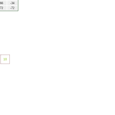
66
-34
72
-72
10