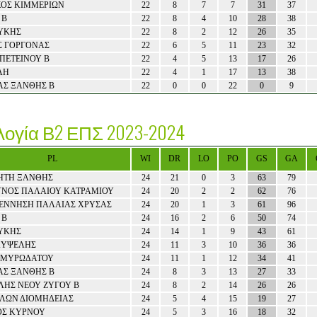
ΚΟΣ ΚΙΜΜΕΡΙΩΝ
22
8
7
7
31
37
 Β
22
8
4
10
28
38
ΥΚΗΣ
22
8
2
12
26
35
Σ ΓΟΡΓΟΝΑΣ
22
6
5
11
23
32
ΠΕΤΕΙΝΟΥ Β
22
4
5
13
17
26
ΛΗ
22
4
1
17
13
38
ΑΣ ΞΑΝΘΗΣ Β
22
0
0
22
0
9
ογία Β2 ΕΠΣ 2023-2024
PL
WI
DR
LO
PO
GS
GA
ΗΤΗ ΞΑΝΘΗΣ
24
21
0
3
63
79
ΥΝΟΣ ΠΑΛΑΙΟΥ ΚΑΤΡΑΜΙΟΥ
24
20
2
2
62
76
ΕΝΝΗΣΗ ΠΑΛΑΙΑΣ ΧΡΥΣΑΣ
24
20
1
3
61
96
 Β
24
16
2
6
50
74
ΥΚΗΣ
24
14
1
9
43
61
ΚΥΨΕΛΗΣ
24
11
3
10
36
36
 ΜΥΡΩΔΑΤΟΥ
24
11
1
12
34
41
ΑΣ ΞΑΝΘΗΣ Β
24
8
3
13
27
33
ΛΗΣ ΝΕΟΥ ΖΥΓΟΥ Β
24
8
2
14
26
26
ΛΩΝ ΔΙΟΜΗΔΕΙΑΣ
24
5
4
15
19
27
ΟΣ ΚΥΡΝΟΥ
24
5
3
16
18
32