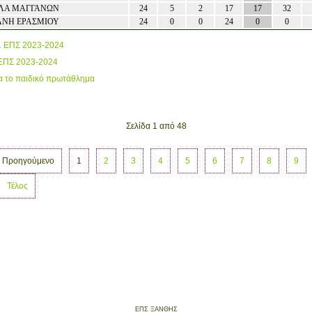
ΛΑ ΜΑΓΓΑΝΩΝ
24
5
2
17
17
32
ΑΝΗ ΕΡΑΣΜΙΟΥ
24
0
0
24
0
0
1 ΕΠΣ 2023-2024
 ΕΠΣ 2023-2024
α το παιδικό πρωτάθλημα
Σελίδα 1 από 48
Προηγούμενο
1
2
3
4
5
6
7
8
9
Τέλος
ΕΠΣ ΞΑΝΘΗΣ