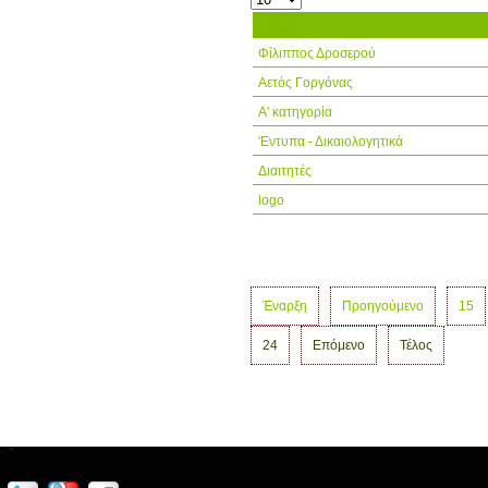
Τίτλος
Φίλιππος Δροσερού
Αετός Γοργόνας
Α' κατηγορία
'Εντυπα - Δικαιολογητικά
Διαιτητές
logo
Έναρξη
Προηγούμενο
15
24
Επόμενο
Τέλος