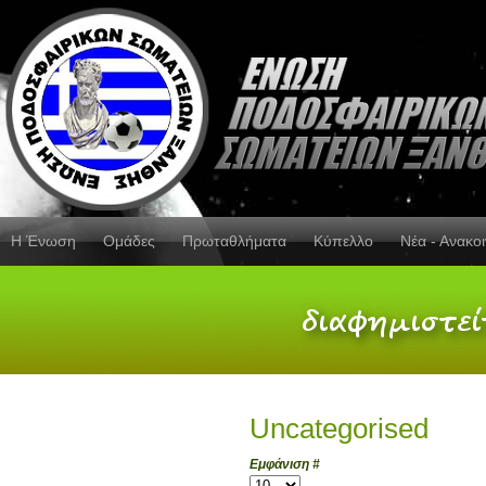
Η Ένωση
Ομάδες
Πρωταθλήματα
Κύπελλο
Νέα - Ανακο
Uncategorised
Εμφάνιση #