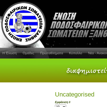
Η Ένωση
Ομάδες
Πρωταθλήματα
Κύπελλο
Νέα - Ανακο
Uncategorised
Εμφάνιση #