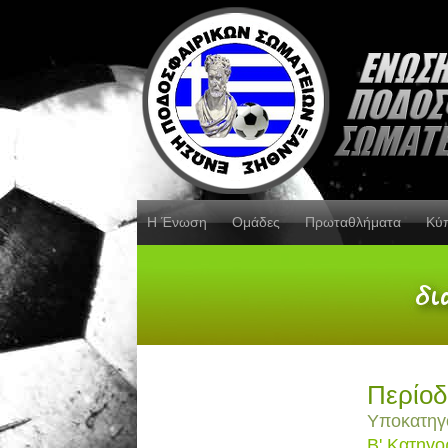
Η Ένωση
Ομάδες
Πρωταθλήματα
Κύ
Περίοδ
Υποκατηγ
Β' Κατηγο