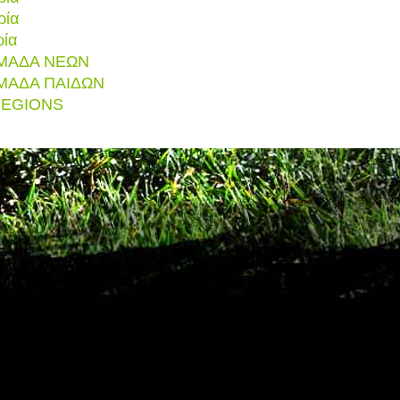
ρία
ρία
ΜΑΔΑ ΝΕΩΝ
ΜΑΔΑ ΠΑΙΔΩΝ
REGIONS
ΕΠΣ ΞΑΝΘΗΣ