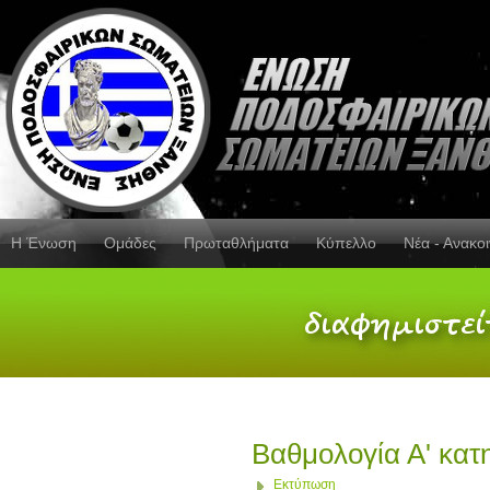
Η Ένωση
Ομάδες
Πρωταθλήματα
Κύπελλο
Νέα - Ανακο
Βαθμολογία Α' κατ
Εκτύπωση