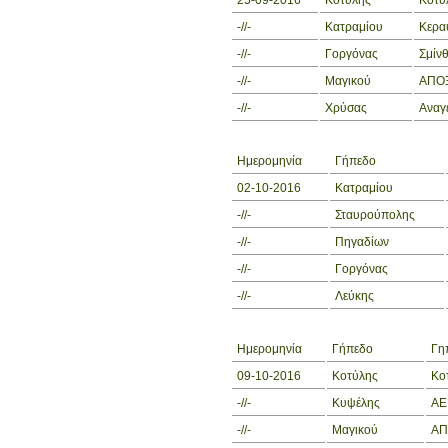
25-09-2016
Κοτύλης
Κοτύ
-//-
Κατραμίου
Κερα
-//-
Γοργόνας
Σμίν
-//-
Μαγικού
ΑΠΟΞ
-//-
Χρύσας
Αναγ
Ημερομηνία
Γήπεδο
02-10-2016
Κατραμίου
-//-
Σταυρούπολης
-//-
Πηγαδίων
-//-
Γοργόνας
-//-
Λεύκης
Ημερομηνία
Γήπεδο
Γη
09-10-2016
Κοτύλης
Κο
-//-
Κυψέλης
ΑΕ
-//-
Μαγικού
ΑΠ