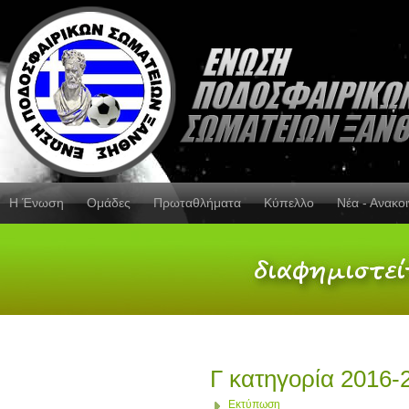
Η Ένωση
Ομάδες
Πρωταθλήματα
Κύπελλο
Νέα - Ανακο
Γ κατηγορία 2016
Εκτύπωση