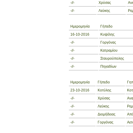
-//-
Χρύσας
Αν
-//-
Λεύκης
Ρε
Ημερομηνία
Γήπεδο
16-10-2016
Κυψέλης
-//-
Γοργόνας
-//-
Κατραμίου
-//-
Σταυρούπολης
-//-
Πηγαδίων
Ημερομηνία
Γήπεδο
Γη
23-10-2016
Κοτύλης
Κο
-//-
Χρύσας
Ανα
-//-
Λεύκης
Ρεμ
-//-
Διομήδειας
Από
-//-
Γοργόνας
Αετ