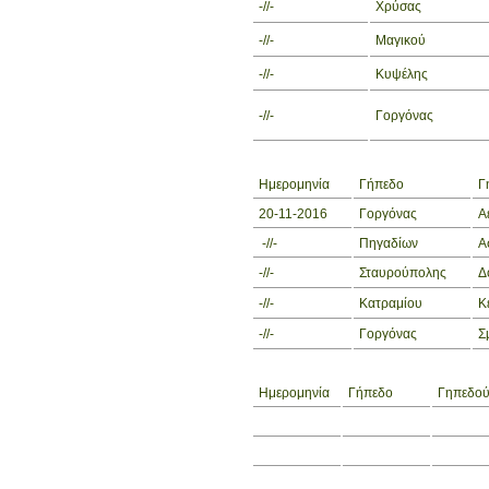
-//-
Χρύσας
-//-
Μαγικού
-//-
Κυψέλης
-//-
Γοργόνας
Ημερομηνία
Γήπεδο
Γ
20-11-2016
Γοργόνας
Α
-//-
Πηγαδίων
Α
-//-
Σταυρούπολης
Δ
-//-
Κατραμίου
Κ
-//-
Γοργόνας
Σ
Ημερομηνία
Γήπεδο
Γηπεδού