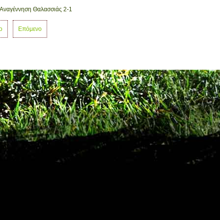
 Αναγέννηση Θαλασσιάς 2-1
ο
Επόμενο
ΕΠΣ ΞΑΝΘΗΣ