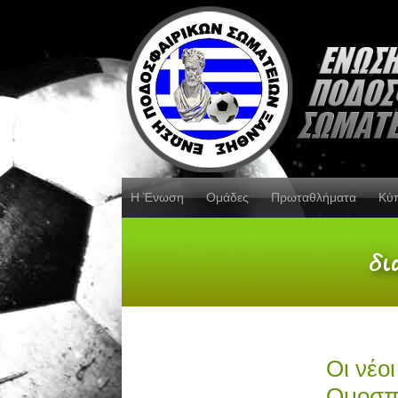
Η Ένωση
Ομάδες
Πρωταθλήματα
Κύ
Οι νέο
Ομοσπ