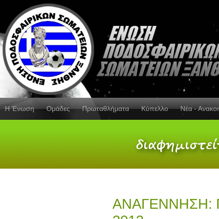
Η Ένωση
Ομάδες
Πρωταθλήματα
Κύπελλο
Νέα - Ανακο
ΑΝΑΓΕΝΝΗΣΗ: Πρ