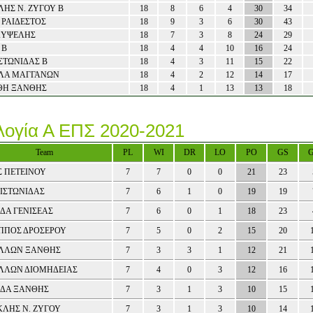
ΗΣ Ν. ΖΥΓΟΥ Β
18
8
6
4
30
34
 ΡΑΙΔΕΣΤΟΣ
18
9
3
6
30
43
ΚΥΨΕΛΗΣ
18
7
3
8
24
29
 Β
18
4
4
10
16
24
ΣΤΩΝΙΔΑΣ Β
18
4
3
11
15
22
ΛΑ ΜΑΓΓΑΝΩΝ
18
4
2
12
14
17
ΘΗ ΞΑΝΘΗΣ
18
4
1
13
13
18
ογία Α ΕΠΣ 2020-2021
Team
PL
WI
DR
LO
PO
GS
Σ ΠΕΤΕΙΝΟΥ
7
7
0
0
21
23
ΙΣΤΩΝΙΔΑΣ
7
6
1
0
19
19
ΔΑ ΓΕΝΙΣΕΑΣ
7
6
0
1
18
23
ΙΠΠΟΣ ΔΡΟΣΕΡΟΥ
7
5
0
2
15
20
ΛΛΩΝ ΞΑΝΘΗΣ
7
3
3
1
12
21
ΛΛΩΝ ΔΙΟΜΗΔΕΙΑΣ
7
4
0
3
12
16
ΙΔΑ ΞΑΝΘΗΣ
7
3
1
3
10
15
ΛΗΣ Ν. ΖΥΓΟΥ
7
3
1
3
10
14