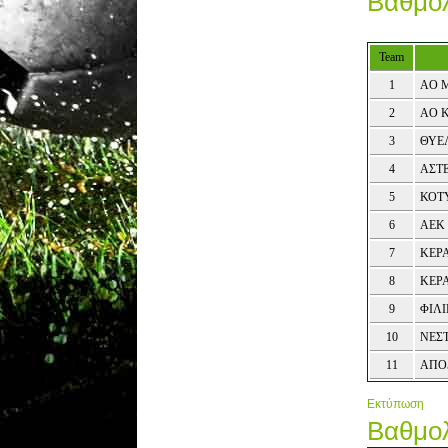
Βαθμολ
Team
1
ΑΟ 
2
ΑΟ 
3
ΘΥΕ
4
ΑΣΤ
5
ΚΟΤ
6
ΑΕΚ
7
ΚΕΡ
8
ΚΕΡ
9
ΦΙΛ
10
ΝΕΣ
11
ΑΠΟ
Εκτύπωση
Βαθμολ