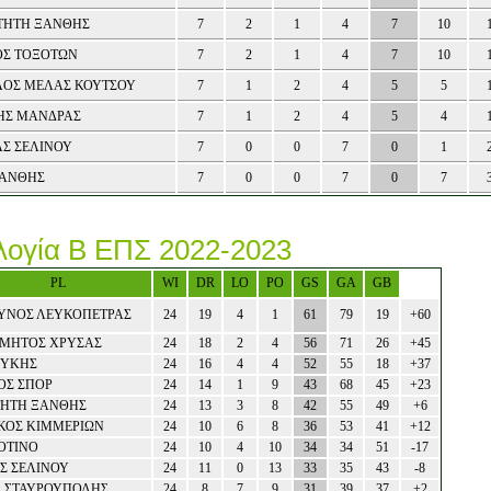
ΤΗΤΗ ΞΑΝΘΗΣ
7
2
1
4
7
10
ΟΣ ΤΟΞΟΤΩΝ
7
2
1
4
7
10
ΛΟΣ ΜΕΛΑΣ ΚΟΥΤΣΟΥ
7
1
2
4
5
5
ΗΣ ΜΑΝΔΡΑΣ
7
1
2
4
5
4
ΑΣ ΣΕΛΙΝΟΥ
7
0
0
7
0
1
ΞΑΝΘΗΣ
7
0
0
7
0
7
ογία Β ΕΠΣ 2022-2023
PL
WI
DR
LO
PO
GS
GA
GB
ΥΝΟΣ ΛΕΥΚΟΠΕΤΡΑΣ
24
19
4
1
61
79
19
+60
ΜΗΤΟΣ ΧΡΥΣΑΣ
24
18
2
4
56
71
26
+45
ΜΥΚΗΣ
24
16
4
4
52
55
18
+37
ΟΣ ΣΠΟΡ
24
14
1
9
43
68
45
+23
ΗΤΗ ΞΑΝΘΗΣ
24
13
3
8
42
55
49
+6
ΚΟΣ ΚΙΜΜΕΡΙΩΝ
24
10
6
8
36
53
41
+12
ΟΤΙΝΟ
24
10
4
10
34
34
51
-17
Σ ΣΕΛΙΝΟΥ
24
11
0
13
33
35
43
-8
 ΣΤΑΥΡΟΥΠΟΛΗΣ
24
8
7
9
31
39
37
+2