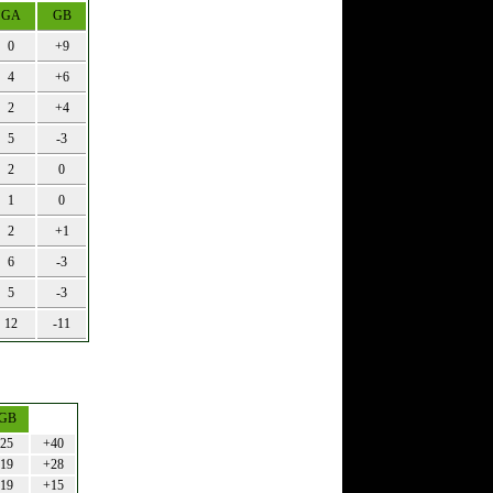
GA
GB
0
+9
4
+6
2
+4
5
-3
2
0
1
0
2
+1
6
-3
5
-3
12
-11
GB
25
+40
19
+28
19
+15