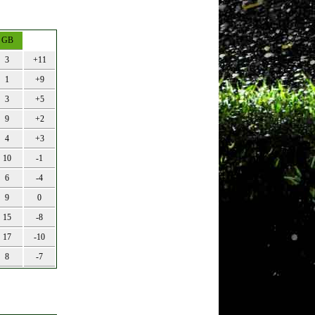
GB
3
+11
1
+9
3
+5
9
+2
4
+3
10
-1
6
-4
9
0
15
-8
17
-10
8
-7