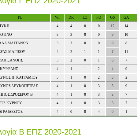
ογία Γ ΕΠΣ 2020-2021
PL
WI
DR
LO
PO
GS
GA
ΜΥΚΗ
4
4
0
0
12
14
ΚΟΤΙΝΟ
3
3
0
0
9
10
ΛΛΑ ΜΑΓΓΑΝΩΝ
3
3
0
0
9
8
ΕΡΑΣ ΜΑΓΙΚΟΥ
4
2
1
1
7
11
ΥΛΗ ΞΑΝΘΗΣ
3
2
0
1
6
7
 ΚΥΨΕΛΗΣ
4
1
1
2
4
9
ΑΥΝΟΣ Π. ΚΑΤΡΑΜΙΟΥ
3
1
0
2
3
2
ΑΥΝΟΣ ΛΕΥΚΟΠΕΤΡΑΣ
4
1
0
3
3
9
ΙΠΠΟΣ ΔΡΟΣΕΡΟΥ Β
4
1
0
3
3
7
ΤΟΣ ΚΥΡΝΟΥ
4
1
0
3
3
7
Ξ ΡΑΙΔΕΣΤΟΣ
4
0
0
4
0
1
ογία Β ΕΠΣ 2020-2021