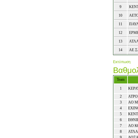
9
ΚΕΝ
10
ΑΕΤ
11
ΠΑΥ
12
ΕΡΜ
13
ΑΤΛ
14
ΑΕ 
Εκτύπωση
Βαθμολ
Team
1
ΚΕΡΑ
2
ΑΤΡΟ
3
ΑΟ 
4
ΕΧΙΝ
5
ΚΕΝΤ
6
ΕΘΝΙ
7
ΑΟ Κ
8
ΑΤΛΑ
9
ΔΟΞΑ