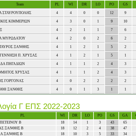
Team
PL
WI
DR
LO
PO
GS
Α ΣΤΑΥΡΟΥΠΟΛΗΣ
4
4
0
0
12
9
ΙΚΟΣ ΚΙΜΜΕΡΙΩΝ
4
3
0
1
9
10
Ξ
4
2
1
1
7
6
Α ΜΥΡΩΔΑΤΟΥ
4
2
0
2
6
2
ΤΑΥΡΟΣ ΞΑΝΘΗΣ
4
1
2
1
5
2
ΓΕΝΝΗΣΗ Π. ΧΡΥΣΑΣ
4
1
2
1
5
1
ΙΔΑ ΠΗΓΑΔΙΩΝ
4
1
1
2
4
3
ΟΜΗΤΟΣ ΧΡΥΣΑΣ
4
1
1
2
4
3
ΟΣ ΓΟΡΓΟΝΑΣ
4
0
2
2
2
2
ΝΘΗ ΞΑΝΘΗΣ
4
0
1
3
1
1
ογία Γ ΕΠΣ 2022-2023
PL
WI
DR
LO
PO
GS
GA
ΠΕΤΕΙΝΟΥ Β
18
14
1
3
43
65
ΑΣ ΞΑΝΘΗΣ Β
18
12
2
4
38
47
ΔΑ ΞΑΝΘΗΣ Β
18
10
3
5
33
34