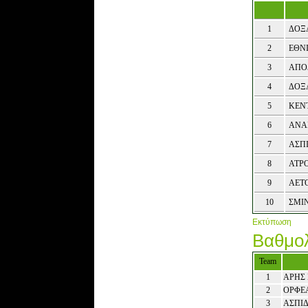
1
ΔΟΞ
2
ΕΘΝ
3
ΑΠΟ
4
ΔΟΞ
5
ΚΕΝ
6
ΑΝΑ
7
ΑΣΠ
8
ΑΤΡ
9
ΑΕΤ
10
ΣΜΙ
Εκτύπωση
Βαθμολ
Team
1
ΑΡΗΣ 
2
ΟΡΦΕ
3
ΑΣΠΙ