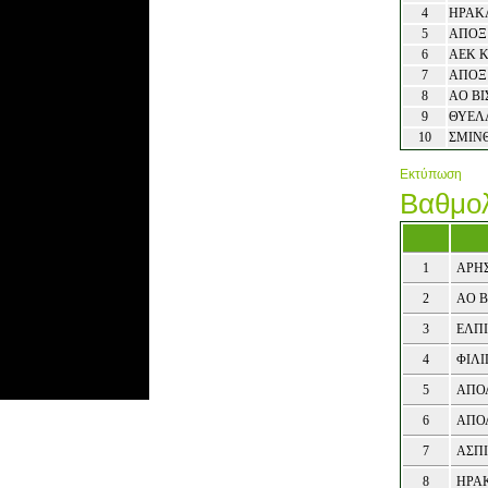
4
ΗΡΑΚΛ
5
ΑΠΟΞ
6
ΑΕΚ 
7
ΑΠΟΞ
8
ΑΟ ΒΙ
9
ΘΥΕΛ
10
ΣΜΙΝ
Εκτύπωση
Βαθμολ
1
ΑΡΗ
2
ΑΟ Β
3
ΕΛΠΙ
4
ΦΙΛ
5
ΑΠΟ
6
ΑΠΟ
7
ΑΣΠ
8
ΗΡΑΚ