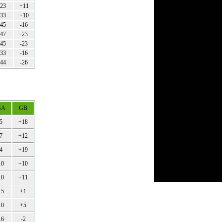
23
+11
33
+10
45
-16
47
-23
45
-23
33
-16
44
-26
GA
GB
5
+18
7
+12
4
+19
10
+10
10
+11
15
+1
10
+5
16
-2