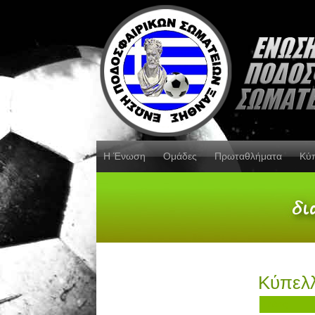
Η Ένωση
Ομάδες
Πρωταθλήματα
Κύ
Κύπελ
Τίτλος