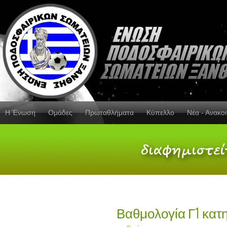
Η Ένωση
Ομάδες
Πρωταθλήματα
Κύπελλο
Νέα - Ανακο
Βαθμολογία Γ1 κατη