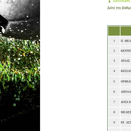
Εκτύπωση
Δείτε την βαθμ
1
Π
.
ΜΕΛ
2
ΚΕΝΤΗ
3
ΑΤΛΑΣ
4
ΚΕΣΣΑ
5
ΟΡΦΕΑ
6
ΑΠΟΛΛ
7
ΔΟΞΑ 
8
ΜΕΛΙΣ
9
ΕΡ
.
ΑΣ