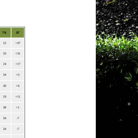
ΤΚ
ΔΤ
15
+47
33
+31
24
+17
34
+3
30
+6
19
+11
38
+1
34
-7
34
-7