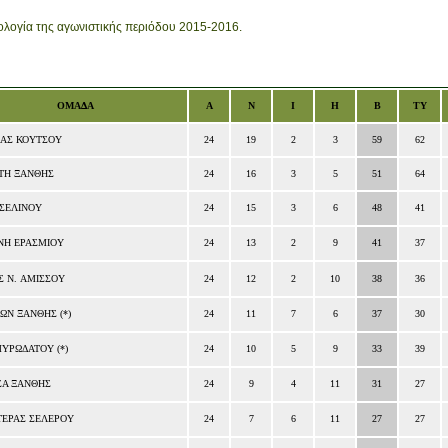
ολογία της αγωνιστικής περιόδου 2015-2016.
ΟΜΑΔΑ
Α
Ν
Ι
Η
Β
ΤΥ
ΑΣ ΚΟΥΤΣΟΥ
24
19
2
3
59
62
ΤΗ ΞΑΝΘΗΣ
24
16
3
5
51
64
 ΣΕΛΙΝΟΥ
24
15
3
6
48
41
ΝΗ ΕΡΑΣΜΙΟΥ
24
13
2
9
41
37
Σ
Ν
.
ΑΜΙΣΣΟΥ
24
12
2
10
38
36
ΩΝ ΞΑΝΘΗΣ
(*)
24
11
7
6
37
30
ΜΥΡΩΔΑΤΟΥ
(*)
24
10
5
9
33
39
ΣΑ ΞΑΝΘΗΣ
24
9
4
11
31
27
ΤΕΡΑΣ ΣΕΛΕΡΟΥ
24
7
6
11
27
27