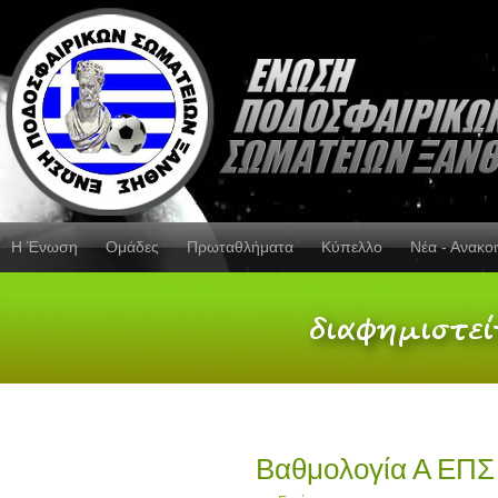
Η Ένωση
Ομάδες
Πρωταθλήματα
Κύπελλο
Νέα - Ανακο
Βαθμολογία Α ΕΠΣ 