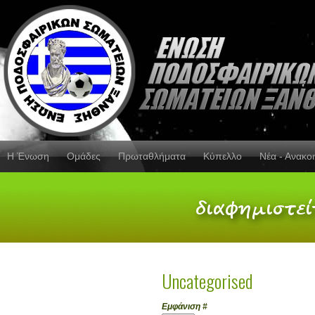
Η Ένωση
Ομάδες
Πρωταθλήματα
Κύπελλο
Νέα - Ανακο
Uncategorised
Εμφάνιση #