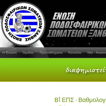
Η Ένωση
Ομάδες
Πρωταθλήματα
Κύπελλο
Νέα - Ανακο
Β1 ΕΠΣ - Βαθμολογί