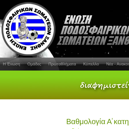
Η Ένωση
Ομάδες
Πρωταθλήματα
Κύπελλο
Νέα - Ανακο
Βαθμολογία Α' κατη