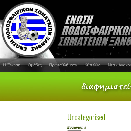
Η Ένωση
Ομάδες
Πρωταθλήματα
Κύπελλο
Νέα - Ανακο
Uncategorised
Εμφάνιση #