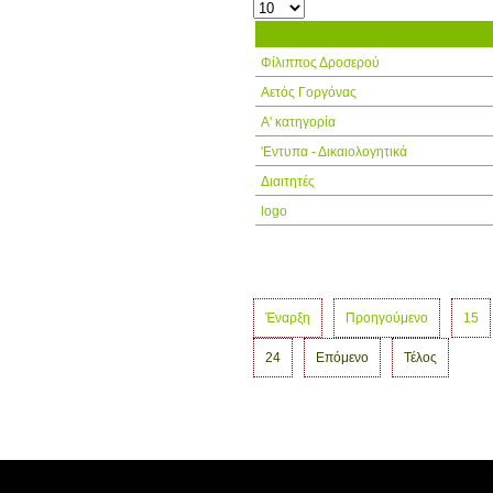
Τίτλος
Φίλιππος Δροσερού
Αετός Γοργόνας
Α' κατηγορία
'Εντυπα - Δικαιολογητικά
Διαιτητές
logo
Έναρξη
Προηγούμενο
15
24
Επόμενο
Τέλος