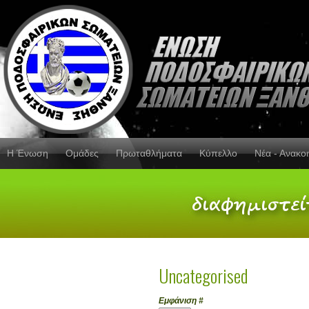
Η Ένωση
Ομάδες
Πρωταθλήματα
Κύπελλο
Νέα - Ανακο
Uncategorised
Εμφάνιση #