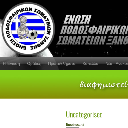
Η Ένωση
Ομάδες
Πρωταθλήματα
Κύπελλο
Νέα - Ανακο
Uncategorised
Εμφάνιση #